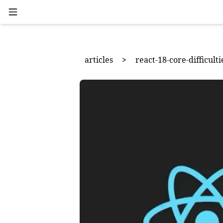
articles
>
react-18-core-difficulti